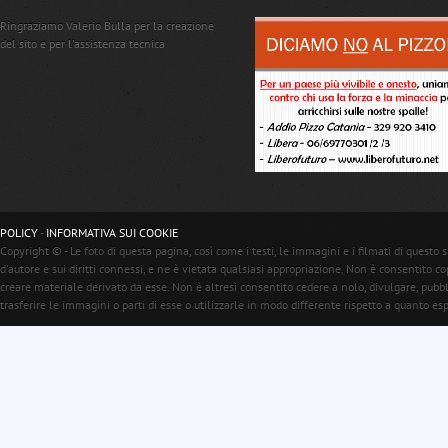
Ringraziamo Valerio Bulla per la creazione
del sito e per l'assistenza tecnica
POLICY
-
INFORMATIVA SUI COOKIE
Copyright © - Le foto di questa pagina, così come i testi, le immagini e i filmati di questo s
d'autore e sui diritti connessi, e ne è vietata qualsiasi appropriazione. Non è consentito c
creare materiale derivato da esse. Non è altresì consentito cedere a nolo, divulgare, pubb
trasferire le immagini o parti di esse o utilizzarle in modo differente rispetto a quanto e