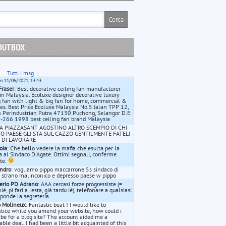
OUTBOX
Tutti i msg
on 11/05/2021, 13:43
Fraser
: Best decorative ceiling fan manufacturer
in Malaysia. Ecoluxe designer decorative luxury
g fan with light & big fan for home, commercial &
s. Best Price Ecoluxe Malaysia No.5 Jalan TPP 12,
Perindustrian Putra 47130 Puchong, Selangor D.E.
266 1998 best ceiling fan brand Malaysia
 A PIAZZASANT AGOSTINO ALTRO SCEMPIO DI CHI
O PAESE GLI STA SUL CAZZO GENTILMENTE FATELI
E DI LAVORARE
oia
: Che bello vedere la mafia che esulta per la
ia al Sindaco D'Agate. Ottimi segnali, conferme
tte.
ndro
: vogliamo pippo maccarrone 5s sindaco di
 strano malinconico e depresso paese w pippo
erio PD Adrano
: AAA cercasi forze progressiste (=
é, pi fari a lesta, già tardu iè), telefonare a qualsiasi
isponde la segreteria.
o Molineux
: Fantastic beat ! I would like to
tice while you amend your website, how could i
ibe for a blog site? The account aided me a
able deal. I had been a little bit acquainted of this