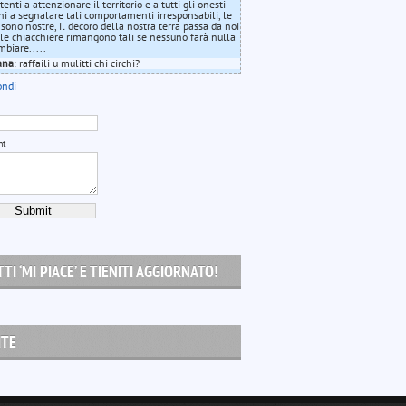
nti a attenzionare il territorio e a tutti gli onesti
ini a segnalare tali comportamenti irresponsabili, le
 sono nostre, il decoro della nostra terra passa da noi
, le chiacchiere rimangono tali se nessuno farà nulla
mbiare.....
ana
: raffaili u mulitti chi circhi?
ondi
nt
TI ‘MI PIACE’ E TIENITI AGGIORNATO!
ITE