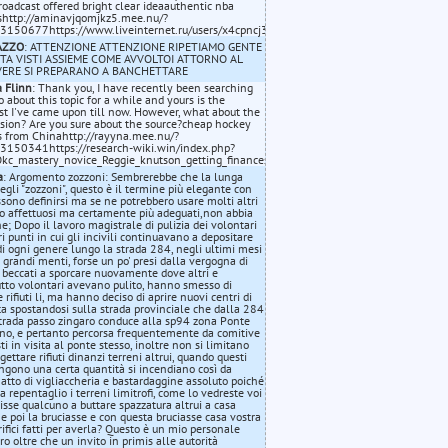
roadcast offered bright clear ideaauthentic nba
shttp://aminavjqomjkz5.mee.nu/?
=3150677https://www.liveinternet.ru/users/x4cpncj319/post480324734//
AZZO
: ATTENZIONE ATTENZIONE RIPETIAMO GENTE
TA VISTI ASSIEME COME AVVOLTOI ATTORNO AL
ERE SI PREPARANO A BANCHETTARE
 Flinn
: Thank you, I have recently been searching
fo about this topic for a while and yours is the
st I've came upon till now. However, what about the
sion? Are you sure about the source?cheap hockey
s from Chinahttp://rayyna.mee.nu/?
3150341https://research-wiki.win/index.php?
=Okc_mastery_novice_Reggie_knutson_getting_finances_to_outliv_3212992255&oldid=2
a
: Argomento zozzoni: Sembrerebbe che la lunga
degli "zozzoni", questo è il termine più elegante con
ssono definirsi ma se ne potrebbero usare molti altri
 affettuosi ma certamente più adeguati,non abbia
ne; Dopo il lavoro magistrale di pulizia dei volontari
ri punti in cui gli incivili continuavano a depositare
i di ogni genere lungo la strada 284, negli ultimi mesi
 grandi menti, forse un po' presi dalla vergogna di
 beccati a sporcare nuovamente dove altri e
utto volontari avevano pulito, hanno smesso di
 rifiuti li, ma hanno deciso di aprire nuovi centri di
ta spostandosi sulla strada provinciale che dalla 284
trada passo zingaro conduce alla sp94 zona Ponte
no, e pertanto percorsa frequentemente da comitive
sti in visita al ponte stesso, inoltre non si limitano
gettare rifiuti dinanzi terreni altrui, quando questi
ngono una certa quantità si incendiano così da
, atto di vigliaccheria e bastardaggine assoluto poiché
a repentaglio i terreni limitrofi, come lo vedreste voi
isse qualcuno a buttare spazzatura altrui a casa
 e poi la bruciasse e con questa bruciasse casa vostra
crifici fatti per averla? Questo è un mio personale
ro oltre che un invito in primis alle autorità