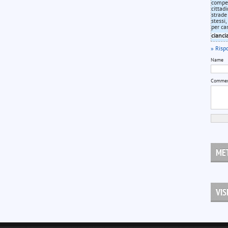
compete
cittad
strade
stessi
per ca
cianci
» Risp
Name
Comme
MET
VIS