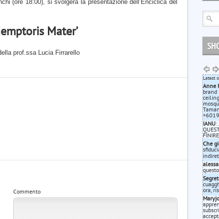
hi (ore 18:00), si svolgerà la presentazione dell’Enciclica del
demptoris Mater’
SH
ella prof.ssa Lucia Firrarello
Latest 
Anne 
brand 
ceilin
mosque
Taman 
+6019-
IANU
:
QUEST
FINIR
Che gi
sfiduc
indire
alessa
questo
Segret
cuagghi
ora, r
Commento
Maryj
appren
subscr
accept