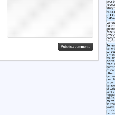
your b
jersey
entry
NULL
NEFAS
CADAV
Lanora
for in
greate
conclu
jersey
entry=
title
Senec
serie 
cui po
e meno
mai fi
nei va
rifiut
queste
essere
oltret
gettare
raccol
in con
sarace
di turi
solo a 
raggiu
pulire
mette 
se ven
vostra
e i sa
pensie