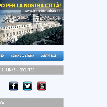
ED’
ADRANO & STORIA
CONTATTACI
IAL LINKS – SEGUITECI
RCA