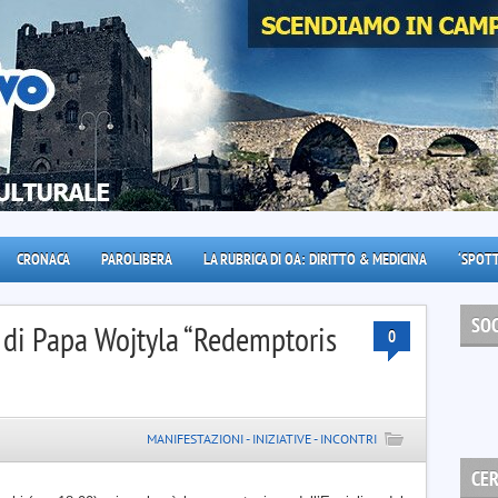
CRONACA
PAROLIBERA
LA RUBRICA DI OA: DIRITTO & MEDICINA
‘SPOTT
SOC
 di Papa Wojtyla “Redemptoris
0
MANIFESTAZIONI - INIZIATIVE - INCONTRI
CE