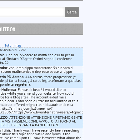
OUTBOX
Tutti i msg
on 08/04/2021, 23:32
oia
: Che bello vedere la mafia che esulta per la
ia al Sindaco D'Agate. Ottimi segnali, conferme
te. 😉
ndro
: vogliamo pippo maccarrone 5s sindaco di
 strano malinconico e depresso paese w pippo
erio PD Adrano
: AAA cercasi forze progressiste (=
é, pi fari a lesta, già tardu iè), telefonare a qualsiasi
isponde la segreteria.
o Molineux
: Fantastic beat ! I would like to
tice while you amend your website, how could i
ibe for a blog site? The account aided me a
able deal. I had been a little bit acquainted of this
roadcast offered bright clear ideaauthentic nba
shttp://aminavjqomjkz5.mee.nu/?
=3150677https://www.liveinternet.ru/users/x4cpncj319/post480324734//
AZZO
: ATTENZIONE ATTENZIONE RIPETIAMO GENTE
TA VISTI ASSIEME COME AVVOLTOI ATTORNO AL
ERE SI PREPARANO A BANCHETTARE
 Flinn
: Thank you, I have recently been searching
fo about this topic for a while and yours is the
st I've came upon till now. However, what about the