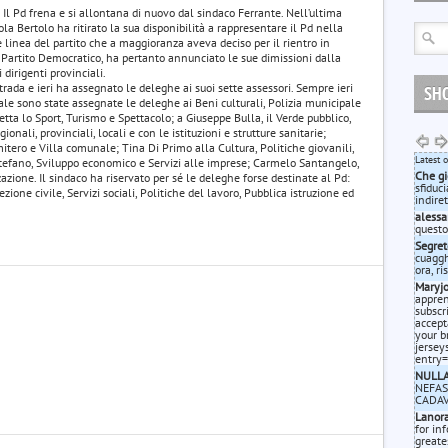
. Il Pd frena e si allontana di nuovo dal sindaco Ferrante. Nell’ultima
cola Bertolo ha ritirato la sua disponibilità a rappresentare il Pd nella
 linea del partito che a maggioranza aveva deciso per il rientro in
el Partito Democratico, ha pertanto annunciato le sue dimissioni dalla
 dirigenti provinciali.
trada e ieri ha assegnato le deleghe ai suoi sette assessori. Sempre ieri
SH
uale sono state assegnate le deleghe ai Beni culturali, Polizia municipale
etta lo Sport, Turismo e Spettacolo; a Giuseppe Bulla, il Verde pubblico,
ionali, provinciali, locali e con le istituzioni e strutture sanitarie;
itero e Villa comunale; Tina Di Primo alla Cultura, Politiche giovanili,
Latest 
Stefano, Sviluppo economico e Servizi alle imprese; Carmelo Santangelo,
Che gi
zazione. Il sindaco ha riservato per sé le deleghe forse destinate al Pd:
sfiduc
ione civile, Servizi sociali, Politiche del lavoro, Pubblica istruzione ed
indiret
alessa
questo
Segret
cuagghi
ora, r
Maryj
appren
subscr
accept
your b
jersey
entry
NULL
NEFAS
CADAV
Lanora
for in
greate