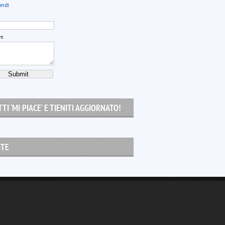
ondi
nt
TI ‘MI PIACE’ E TIENITI AGGIORNATO!
ITE