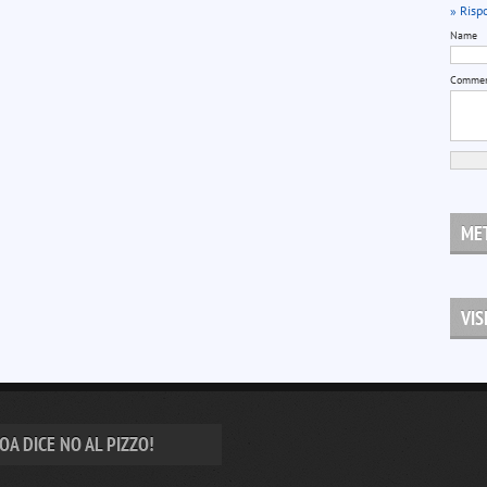
» Risp
Name
Comme
MET
VIS
OA DICE NO AL PIZZO!