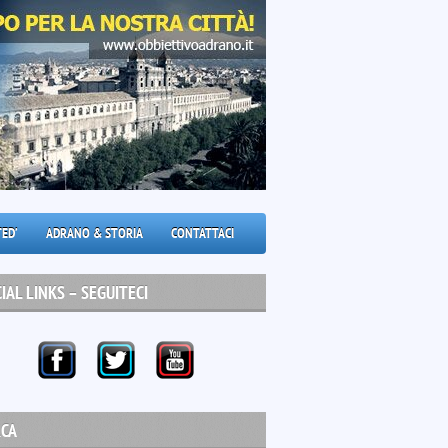
ED’
ADRANO & STORIA
CONTATTACI
IAL LINKS – SEGUITECI
RCA