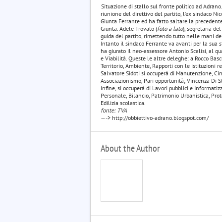
Situazione di stallo sul fronte politico ad Adrano
riunione del direttivo del partito, l’ex sindaco Ni
Giunta Ferrante ed ha fatto saltare la precedente
Giunta. Adele Trovato (
foto a lato
), segretaria d
guida del partito, rimettendo tutto nelle mani dei
Intanto il sindaco Ferrante va avanti per la sua s
ha giurato il neo-assessore Antonio Scalisi, al q
e Viabilità. Queste le altre deleghe: a Rocco Basc
Territorio, Ambiente, Rapporti con le istituzioni reg
Salvatore Sidoti si occuperà di Manutenzione, Cim
Associazionismo, Pari opportunità; Vincenza Di 
infine, si occuperà di Lavori pubblici e Informatiz
Personale, Bilancio, Patrimonio Urbanistica, Protez
Edilizia scolastica.
fonte: TVA
—-> http://obbiettivo-adrano.blogspot.com/
About the Author