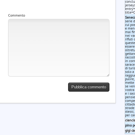
conclu
jersey
entry=
title
Commento
Senec
serie 
cui po
e meno
mai fi
nei va
rifiut
queste
essere
oltret
gettare
raccol
in con
sarace
di turi
solo a 
raggiu
pulire
mette 
se ven
vostra
e i sa
pensie
compete
cittad
strade
stessi
per ca
cianci
pino p
gigi c