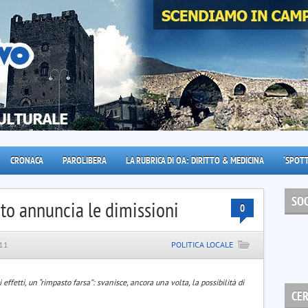
CRONACA
PAROLIBERA
LA RUBRICA DI OA: DIRITTO & MEDICINA
‘SPOTT
SOC
ato annuncia le dimissioni
0
011
POLITICA LOCALE
i effetti, un “rimpasto farsa”: svanisce, ancora una volta, la possibilità di
CE