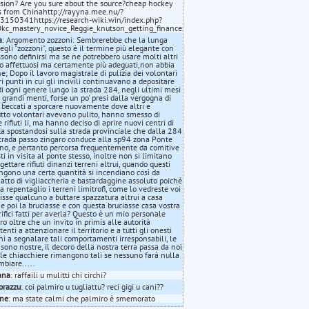
sion? Are you sure about the source?cheap hockey
s from Chinahttp://rayyna.mee.nu/?
3150341https://research-wiki.win/index.php?
=Okc_mastery_novice_Reggie_knutson_getting_finances_to_outliv_3212992255&oldid=2
a
: Argomento zozzoni: Sembrerebbe che la lunga
degli "zozzoni", questo è il termine più elegante con
ssono definirsi ma se ne potrebbero usare molti altri
 affettuosi ma certamente più adeguati,non abbia
ne; Dopo il lavoro magistrale di pulizia dei volontari
ri punti in cui gli incivili continuavano a depositare
i di ogni genere lungo la strada 284, negli ultimi mesi
 grandi menti, forse un po' presi dalla vergogna di
 beccati a sporcare nuovamente dove altri e
utto volontari avevano pulito, hanno smesso di
 rifiuti li, ma hanno deciso di aprire nuovi centri di
ta spostandosi sulla strada provinciale che dalla 284
trada passo zingaro conduce alla sp94 zona Ponte
no, e pertanto percorsa frequentemente da comitive
sti in visita al ponte stesso, inoltre non si limitano
gettare rifiuti dinanzi terreni altrui, quando questi
ngono una certa quantità si incendiano così da
, atto di vigliaccheria e bastardaggine assoluto poiché
a repentaglio i terreni limitrofi, come lo vedreste voi
isse qualcuno a buttare spazzatura altrui a casa
 e poi la bruciasse e con questa bruciasse casa vostra
crifici fatti per averla? Questo è un mio personale
ro oltre che un invito in primis alle autorità
nti a attenzionare il territorio e a tutti gli onesti
ini a segnalare tali comportamenti irresponsabili, le
 sono nostre, il decoro della nostra terra passa da noi
, le chiacchiere rimangono tali se nessuno farà nulla
mbiare.....
ana
: raffaili u mulitti chi circhi?
orazzu
: coi palmiro u tugliattu? reci gigi u cani??
ane
: ma state calmi che palmiro è smemorato