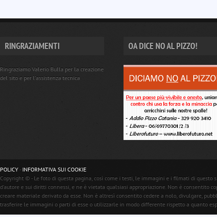
RINGRAZIAMENTI
OA DICE NO AL PIZZO!
Ringraziamo Valerio Bulla per la creazione
del sito e per l'assistenza tecnica
POLICY
-
INFORMATIVA SUI COOKIE
Copyright © - Le foto di questa pagina, così come i testi, le immagini e i filmati di questo s
d'autore e sui diritti connessi, e ne è vietata qualsiasi appropriazione. Non è consentito c
creare materiale derivato da esse. Non è altresì consentito cedere a nolo, divulgare, pubb
trasferire le immagini o parti di esse o utilizzarle in modo differente rispetto a quanto e