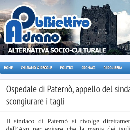
HOME
CHI SIAMO & REGOLE
POLITICA
CRONACA
PAROLIBERA
Ospedale di Paternò, appello del sinda
scongiurare i tagli
Il sindaco di Paternò si rivolge direttame
dell’Asp per evitare che la mania dei tagli