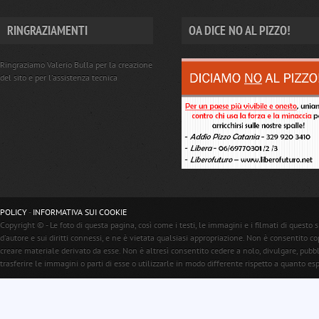
RINGRAZIAMENTI
OA DICE NO AL PIZZO!
Ringraziamo Valerio Bulla per la creazione
del sito e per l'assistenza tecnica
POLICY
-
INFORMATIVA SUI COOKIE
Copyright © - Le foto di questa pagina, così come i testi, le immagini e i filmati di questo s
d'autore e sui diritti connessi, e ne è vietata qualsiasi appropriazione. Non è consentito c
creare materiale derivato da esse. Non è altresì consentito cedere a nolo, divulgare, pubb
trasferire le immagini o parti di esse o utilizzarle in modo differente rispetto a quanto e