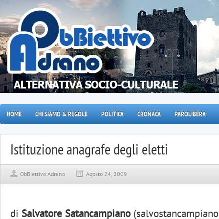
HOME
CHI SIAMO & REGOLE
POLITICA
CRONACA
PAROLIBERA
ObBiettivo Adrano
Agosto 24, 2009
di
Salvatore Satancampiano
(
salvostancampiano