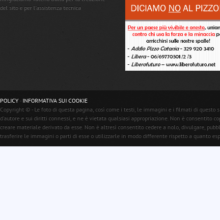
del sito e per l'assistenza tecnica
POLICY
-
INFORMATIVA SUI COOKIE
Copyright © - Le foto di questa pagina, così come i testi, le immagini e i filmati di questo s
d'autore e sui diritti connessi, e ne è vietata qualsiasi appropriazione. Non è consentito c
creare materiale derivato da esse. Non è altresì consentito cedere a nolo, divulgare, pubb
trasferire le immagini o parti di esse o utilizzarle in modo differente rispetto a quanto e