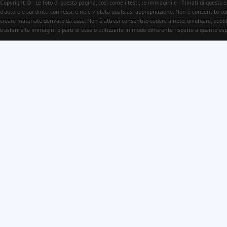
Copyright © - Le foto di questa pagina, così come i testi, le immagini e i filmati di questo s
d'autore e sui diritti connessi, e ne è vietata qualsiasi appropriazione. Non è consentito c
creare materiale derivato da esse. Non è altresì consentito cedere a nolo, divulgare, pubb
trasferire le immagini o parti di esse o utilizzarle in modo differente rispetto a quanto e