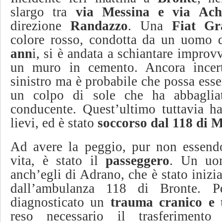
slargo tra
via Messina e via Ach
direzione
Randazzo
. Una
Fiat Gr
colore rosso, condotta da un uomo 
ann
i, si è andata a schiantare impro
un muro in cemento. Ancora incert
sinistro ma è probabile che possa esse
un colpo di sole che ha abbagliat
conducente. Quest’ultimo tuttavia ha 
lievi, ed è stato
soccorso dal 118 di M
Ad avere la peggio, pur non essendo
vita, è stato il
passeggero
. Un uo
anch’egli di Adrano, che è stato iniz
dall’ambulanza 118 di Bronte. P
diagnosticato un
trauma cranico e 
reso necessario il trasferimento 