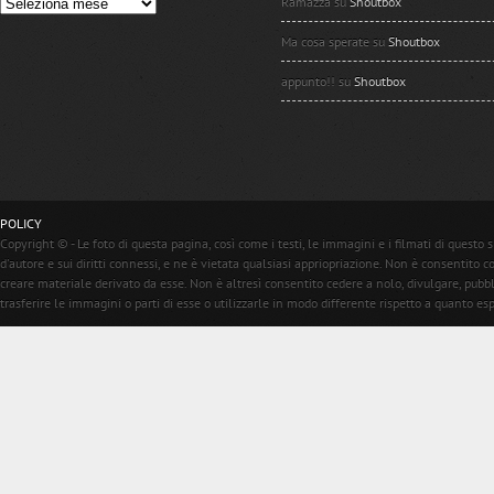
Ramazza su
Shoutbox
Ma cosa sperate su
Shoutbox
appunto!! su
Shoutbox
POLICY
Copyright © - Le foto di questa pagina, così come i testi, le immagini e i filmati di questo s
d'autore e sui diritti connessi, e ne è vietata qualsiasi appriopriazione. Non è consentito 
creare materiale derivato da esse. Non è altresì consentito cedere a nolo, divulgare, pubb
trasferire le immagini o parti di esse o utilizzarle in modo differente rispetto a quanto e