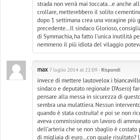
strada non verrà mai toccata…e anche all
crollare, metterebbero il solito cementin
dopo 1 settimana crea una voragine più g
precedente…Il sindaco Glorioso, consiglia
di Symmachia, ha fatto l’unica inutilità p
nemmeno il più idiota del vilaggio poteva
max
7 luglio 2014 at 22:09 -
Rispondi
invece di mettere lautovelox i biancavillo
sindaco e deputato regionale D’Asero) fa
pensare alla messa in sicurezza di questo
sembra una mulattiera. Nessun intervento
quando è stata costruita! e poi se non ri
aveva commissionato un lavoro di amm
dell’arteria che se non sbaglio è costato
di migliaia di euro…con quale risultato? 